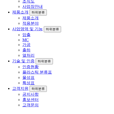
조직도
사업장안내
제품소개
하위분류
제품소개
적용분야
사업영역 및 기능
하위분류
압출
MC
가공
출하
열처리
기술 및 인증
하위분류
인증현황
플라스틱 분류표
물성표
특성표
고객지원
하위분류
공지사항
홍보센터
고객문의