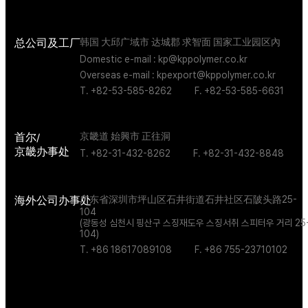
总公司及工厂
韩国 大邱广域市 达城郡 求智面 国家工业园区內
Domestic e-mail : kp@kppolymer.co.kr
Overseas e-mail : kpexport@kppolymer.co.kr
T. +82-53-585-8262
F. +82-53-585-6631
首尔/
京畿道 始興市 正往洞
京畿办事处
T. +82-31-432-8262
F. +82-31-432-8848
海外公司办事处
广东省深圳市坪山区石井街道石井社区石陂头路25-
104
(광동성 심천시 핑산구 스징재도우 스징서취 스피터우 거리 25
104)
T. +86 18617089108
F. +86 755-23710102