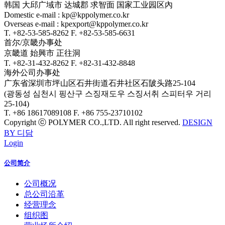
韩国 大邱广域市 达城郡 求智面 国家工业园区內
Domestic e-mail : kp@kppolymer.co.kr
Overseas e-mail : kpexport@kppolymer.co.kr
T. +82-53-585-8262
F. +82-53-585-6631
首尔/京畿办事处
京畿道 始興市 正往洞
T. +82-31-432-8262
F. +82-31-432-8848
海外公司办事处
广东省深圳市坪山区石井街道石井社区石陂头路25-104
(광동성 심천시 핑산구 스징재도우 스징서취 스피터우 거리
25-104)
T. +86 18617089108
F. +86 755-23710102
Copyright ⓒ POLYMER CO.,LTD. All right reserved.
DESIGN
BY 디담
Login
公司简介
公司概况
总公司沿革
经营理念
组织图